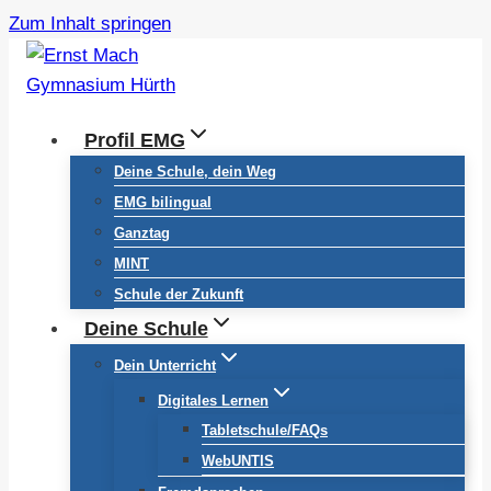
Zum Inhalt springen
Profil EMG
Deine Schule, dein Weg
EMG bilingual
Ganztag
MINT
Schule der Zukunft
Deine Schule
Dein Unterricht
Digitales Lernen
Tabletschule/FAQs
WebUNTIS