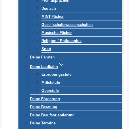
Fremdsprachen
Deutsch
MINT-Fächer
Gesellschaftswissenschaften
Musische Fächer
Religion / Philosophie
Sport
Deine Fahrten
Deine Laufbahn
Erprobungsstufe
Mittelstufe
Oberstufe
Deine Förderung
Deine Beratung
Deine Berufsorientierung
Deine Termine