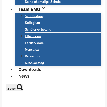
Deine ehemalige Schule
Team EMG
Schulleitung
Kollegium
Schülervertretung
Elternteam
Förderverein
Mensateam
Verwaltung
KJA/Ganztag
Downloads
News
Suche