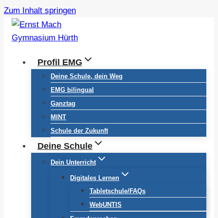
Zum Inhalt springen
Profil EMG
Deine Schule, dein Weg
EMG bilingual
Ganztag
MINT
Schule der Zukunft
Deine Schule
Dein Unterricht
Digitales Lernen
Tabletschule/FAQs
WebUNTIS