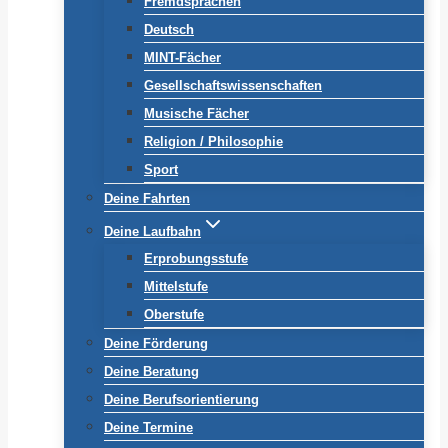
Fremdsprachen
Deutsch
MINT-Fächer
Gesellschaftswissenschaften
Musische Fächer
Religion / Philosophie
Sport
Deine Fahrten
Deine Laufbahn
Erprobungsstufe
Mittelstufe
Oberstufe
Deine Förderung
Deine Beratung
Deine Berufsorientierung
Deine Termine