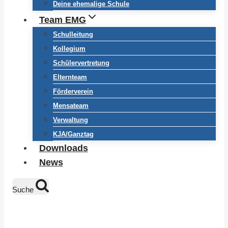
Deine ehemalige Schule
Team EMG
Schulleitung
Kollegium
Schülervertretung
Elternteam
Förderverein
Mensateam
Verwaltung
KJA/Ganztag
Downloads
News
Suche