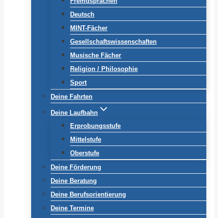
Fremdsprachen
Deutsch
MINT-Fächer
Gesellschaftswissenschaften
Musische Fächer
Religion / Philosophie
Sport
Deine Fahrten
Deine Laufbahn
Erprobungsstufe
Mittelstufe
Oberstufe
Deine Förderung
Deine Beratung
Deine Berufsorientierung
Deine Termine