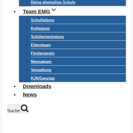
Deine ehemalige Schule
Team EMG
Schulleitung
Kollegium
Schülervertretung
Elternteam
Förderverein
Mensateam
Verwaltung
KJA/Ganztag
Downloads
News
Suche