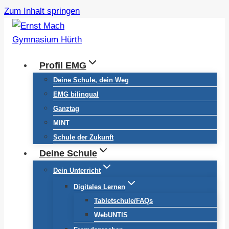
Zum Inhalt springen
Profil EMG
Deine Schule, dein Weg
EMG bilingual
Ganztag
MINT
Schule der Zukunft
Deine Schule
Dein Unterricht
Digitales Lernen
Tabletschule/FAQs
WebUNTIS