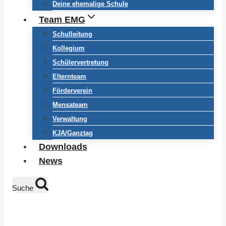
Deine ehemalige Schule
Team EMG
Schulleitung
Kollegium
Schülervertretung
Elternteam
Förderverein
Mensateam
Verwaltung
KJA/Ganztag
Downloads
News
Suche