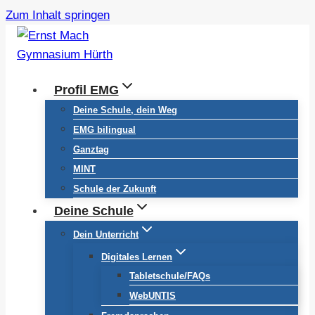
Zum Inhalt springen
Profil EMG
Deine Schule, dein Weg
EMG bilingual
Ganztag
MINT
Schule der Zukunft
Deine Schule
Dein Unterricht
Digitales Lernen
Tabletschule/FAQs
WebUNTIS