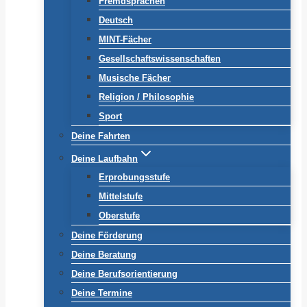
Fremdsprachen
Deutsch
MINT-Fächer
Gesellschaftswissenschaften
Musische Fächer
Religion / Philosophie
Sport
Deine Fahrten
Deine Laufbahn
Erprobungsstufe
Mittelstufe
Oberstufe
Deine Förderung
Deine Beratung
Deine Berufsorientierung
Deine Termine