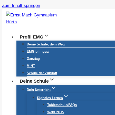
Zum Inhalt springen
Profil EMG
Deine Schule, dein Weg
EMG bilingual
Ganztag
MINT
Schule der Zukunft
Deine Schule
Dein Unterricht
Digitales Lernen
Tabletschule/FAQs
WebUNTIS