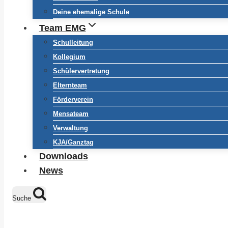
Deine ehemalige Schule
Team EMG
Schulleitung
Kollegium
Schülervertretung
Elternteam
Förderverein
Mensateam
Verwaltung
KJA/Ganztag
Downloads
News
Suche