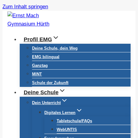
Zum Inhalt springen
Profil EMG
Deine Schule, dein Weg
EMG bilingual
Ganztag
MINT
Schule der Zukunft
Deine Schule
Dein Unterricht
Digitales Lernen
Tabletschule/FAQs
WebUNTIS