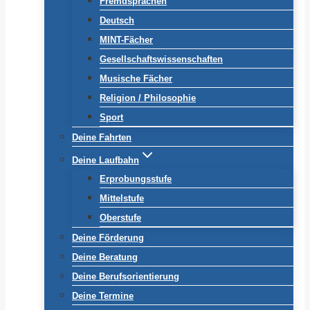
Fremdsprachen
Deutsch
MINT-Fächer
Gesellschaftswissenschaften
Musische Fächer
Religion / Philosophie
Sport
Deine Fahrten
Deine Laufbahn
Erprobungsstufe
Mittelstufe
Oberstufe
Deine Förderung
Deine Beratung
Deine Berufsorientierung
Deine Termine