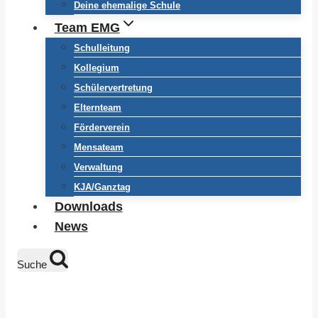
Deine ehemalige Schule
Team EMG
Schulleitung
Kollegium
Schülervertretung
Elternteam
Förderverein
Mensateam
Verwaltung
KJA/Ganztag
Downloads
News
Suche