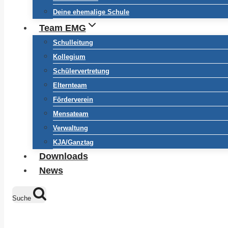
Deine ehemalige Schule
Team EMG
Schulleitung
Kollegium
Schülervertretung
Elternteam
Förderverein
Mensateam
Verwaltung
KJA/Ganztag
Downloads
News
Suche