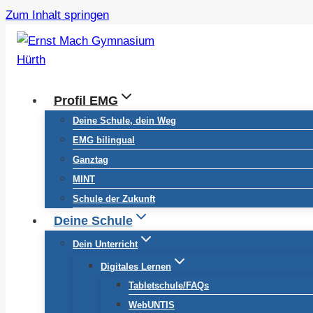
Zum Inhalt springen
Profil EMG
Deine Schule, dein Weg
EMG bilingual
Ganztag
MINT
Schule der Zukunft
Deine Schule
Dein Unterricht
Digitales Lernen
Tabletschule/FAQs
WebUNTIS