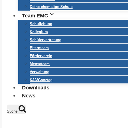
Deine ehemalige Schule
Team EMG
Schulleitung
Kollegium
Schülervertretung
Elternteam
Förderverein
Mensateam
Verwaltung
KJA/Ganztag
Downloads
News
Suche