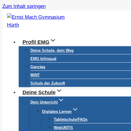
Zum Inhalt springen
Profil EMG
Deine Schule, dein Weg
EMG bilingual
Ganztag
MINT
Schule der Zukunft
Deine Schule
Dein Unterricht
Digitales Lernen
Tabletschule/FAQs
WebUNTIS