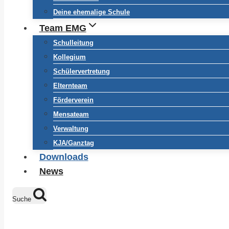
Deine ehemalige Schule
Team EMG
Schulleitung
Kollegium
Schülervertretung
Elternteam
Förderverein
Mensateam
Verwaltung
KJA/Ganztag
Downloads
News
Suche