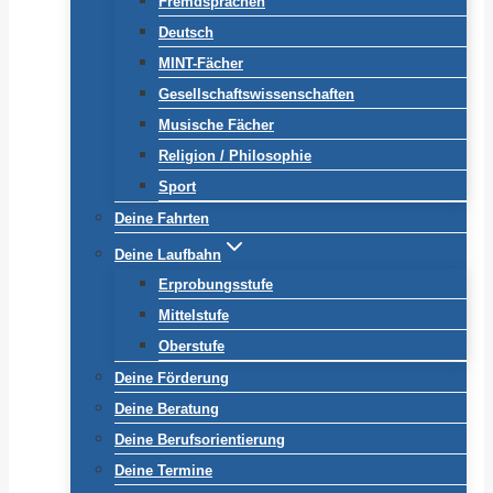
Fremdsprachen
Deutsch
MINT-Fächer
Gesellschaftswissenschaften
Musische Fächer
Religion / Philosophie
Sport
Deine Fahrten
Deine Laufbahn
Erprobungsstufe
Mittelstufe
Oberstufe
Deine Förderung
Deine Beratung
Deine Berufsorientierung
Deine Termine