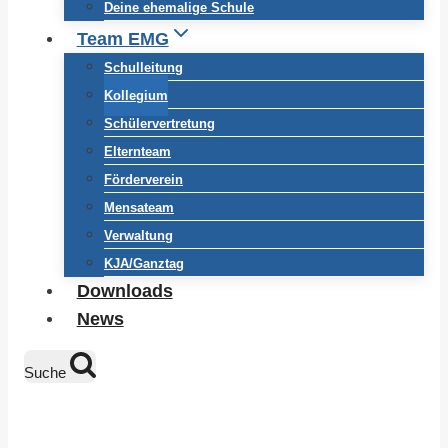
Deine ehemalige Schule
Team EMG
Schulleitung
Kollegium
Schülervertretung
Elternteam
Förderverein
Mensateam
Verwaltung
KJA/Ganztag
Downloads
News
Suche