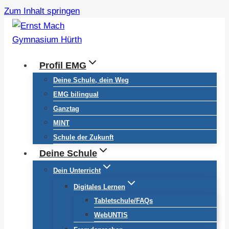
Zum Inhalt springen
Profil EMG
Deine Schule, dein Weg
EMG bilingual
Ganztag
MINT
Schule der Zukunft
Deine Schule
Dein Unterricht
Digitales Lernen
Tabletschule/FAQs
WebUNTIS