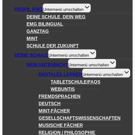
PROFIL EMG
Untermenü umschalten
DEINE SCHULE, DEIN WEG
EMG BILINGUAL
GANZTAG
MINT
SCHULE DER ZUKUNFT
DEINE SCHULE
Untermenü umschalten
DEIN UNTERRICHT
Untermenü umschalten
DIGITALES LERNEN
Untermenü umschalten
TABLETSCHULE/FAQS
WEBUNTIS
FREMDSPRACHEN
DEUTSCH
MINT-FÄCHER
GESELLSCHAFTSWISSENSCHAFTEN
MUSISCHE FÄCHER
RELIGION / PHILOSOPHIE