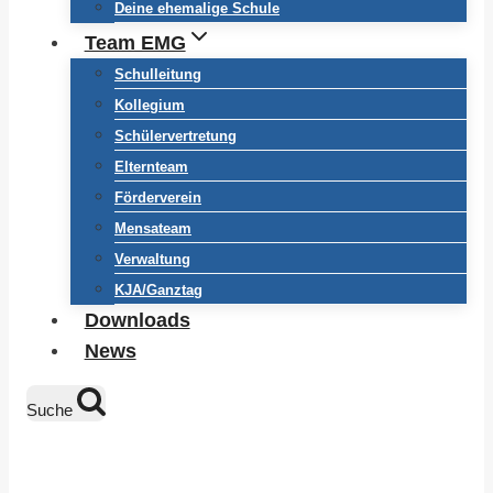
Deine ehemalige Schule
Team EMG
Schulleitung
Kollegium
Schülervertretung
Elternteam
Förderverein
Mensateam
Verwaltung
KJA/Ganztag
Downloads
News
Suche