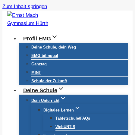
Zum Inhalt springen
Profil EMG
Deine Schule, dein Weg
EMG bilingual
Ganztag
MINT
Schule der Zukunft
Deine Schule
Dein Unterricht
Digitales Lernen
Tabletschule/FAQs
WebUNTIS