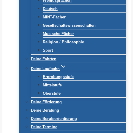
Fremdsprachen
Deutsch
MINT-Fächer
Gesellschaftswissenschaften
Musische Fächer
Religion / Philosophie
Sport
Deine Fahrten
Deine Laufbahn
Erprobungsstufe
Mittelstufe
Oberstufe
Deine Förderung
Deine Beratung
Deine Berufsorientierung
Deine Termine