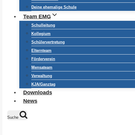
Deine ehemalige Schule
Team EMG
Schulleitung
Kollegium
Schülervertretung
Elternteam
Förderverein
Mensateam
Verwaltung
KJA/Ganztag
Downloads
News
Suche