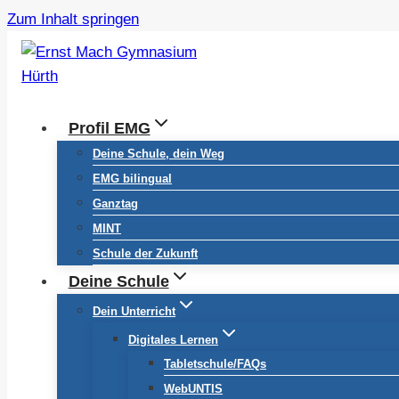
Zum Inhalt springen
Profil EMG
Deine Schule, dein Weg
EMG bilingual
Ganztag
MINT
Schule der Zukunft
Deine Schule
Dein Unterricht
Digitales Lernen
Tabletschule/FAQs
WebUNTIS