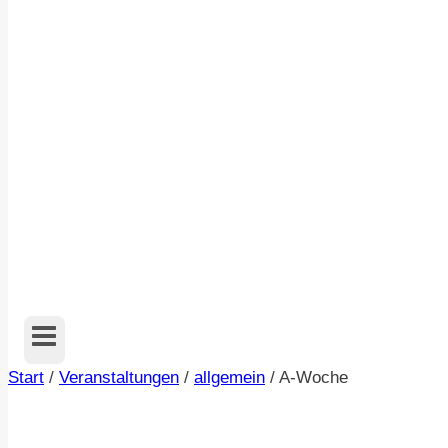
Start
/
Veranstaltungen
/
allgemein
/
A-Woche