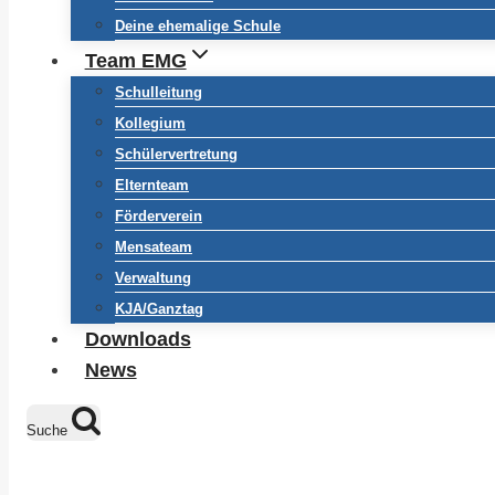
Deine ehemalige Schule
Team EMG
Schulleitung
Kollegium
Schülervertretung
Elternteam
Förderverein
Mensateam
Verwaltung
KJA/Ganztag
Downloads
News
Suche