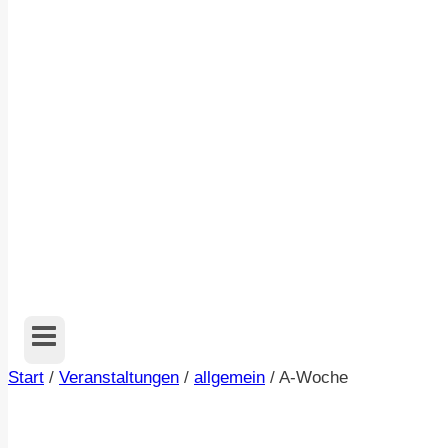
Start
/
Veranstaltungen
/
allgemein
/
A-Woche