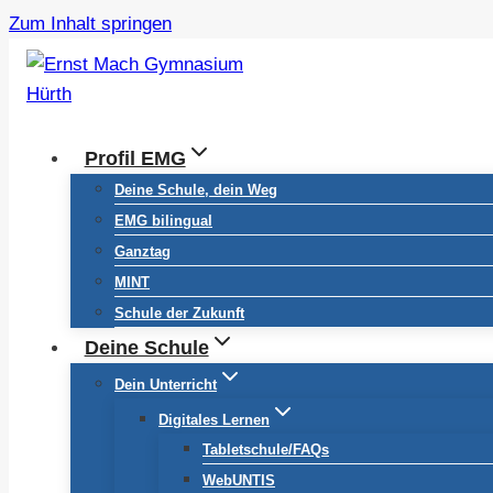
Zum Inhalt springen
Profil EMG
Deine Schule, dein Weg
EMG bilingual
Ganztag
MINT
Schule der Zukunft
Deine Schule
Dein Unterricht
Digitales Lernen
Tabletschule/FAQs
WebUNTIS