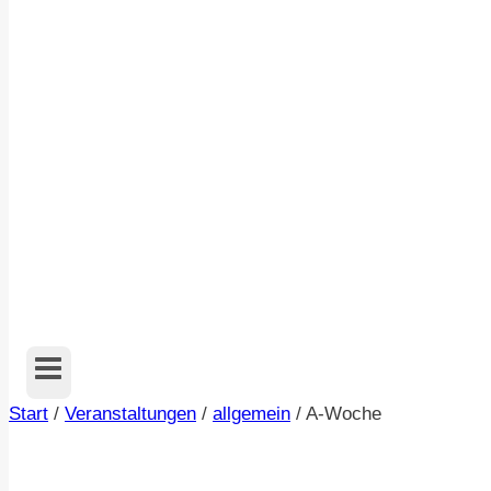
Start
/
Veranstaltungen
/
allgemein
/
A-Woche