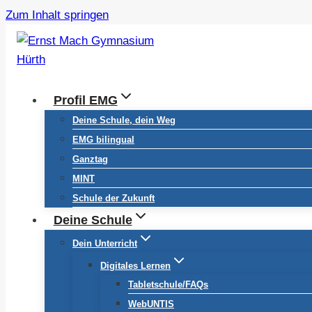
Zum Inhalt springen
Profil EMG
Deine Schule, dein Weg
EMG bilingual
Ganztag
MINT
Schule der Zukunft
Deine Schule
Dein Unterricht
Digitales Lernen
Tabletschule/FAQs
WebUNTIS