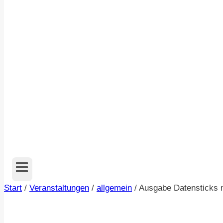
Start
/
Veranstaltungen
/
allgemein
/
Ausgabe Datensticks 