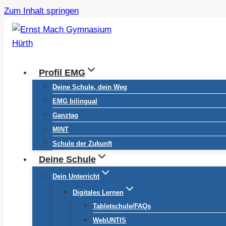
Zum Inhalt springen
Profil EMG
Deine Schule, dein Weg
EMG bilingual
Ganztag
MINT
Schule der Zukunft
Deine Schule
Dein Unterricht
Digitales Lernen
Tabletschule/FAQs
WebUNTIS