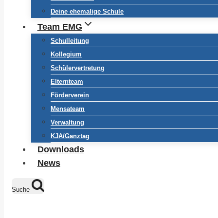
Deine ehemalige Schule
Team EMG
Schulleitung
Kollegium
Schülervertretung
Elternteam
Förderverein
Mensateam
Verwaltung
KJA/Ganztag
Downloads
News
Suche