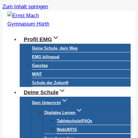
Zum Inhalt springen
Profil EMG
Deine Schule, dein Weg
EMG bilingual
Ganztag
MINT
Schule der Zukunft
Deine Schule
Dein Unterricht
Digitales Lernen
Tabletschule/FAQs
WebUNTIS