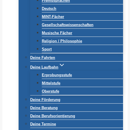
Fremdsprachen
Deutsch
MINT-Fächer
Gesellschaftswissenschaften
Musische Fächer
Religion / Philosophie
Sport
Deine Fahrten
Deine Laufbahn
Erprobungsstufe
Mittelstufe
Oberstufe
Deine Förderung
Deine Beratung
Deine Berufsorientierung
Deine Termine