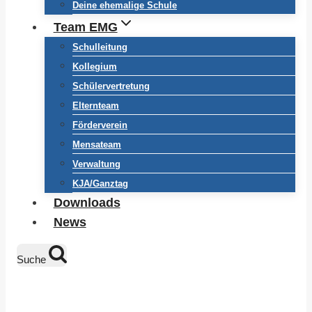
Deine ehemalige Schule
Team EMG
Schulleitung
Kollegium
Schülervertretung
Elternteam
Förderverein
Mensateam
Verwaltung
KJA/Ganztag
Downloads
News
Suche