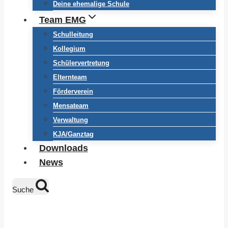
Deine ehemalige Schule
Team EMG
Schulleitung
Kollegium
Schülervertretung
Elternteam
Förderverein
Mensateam
Verwaltung
KJA/Ganztag
Downloads
News
Suche