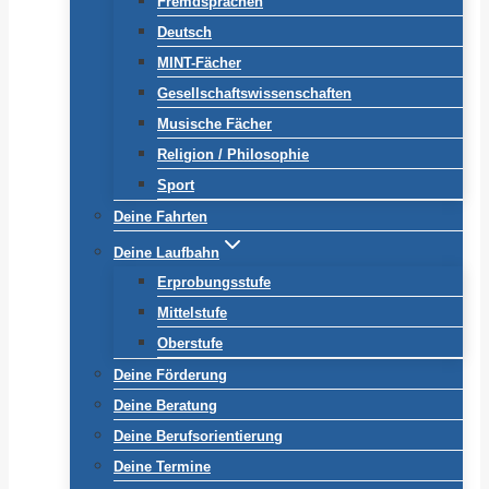
Fremdsprachen
Deutsch
MINT-Fächer
Gesellschaftswissenschaften
Musische Fächer
Religion / Philosophie
Sport
Deine Fahrten
Deine Laufbahn
Erprobungsstufe
Mittelstufe
Oberstufe
Deine Förderung
Deine Beratung
Deine Berufsorientierung
Deine Termine