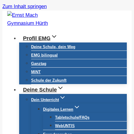
Zum Inhalt springen
Profil EMG
Deine Schule, dein Weg
EMG bilingual
Ganztag
MINT
Schule der Zukunft
Deine Schule
Dein Unterricht
Digitales Lernen
Tabletschule/FAQs
WebUNTIS