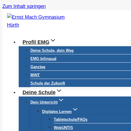
Zum Inhalt springen
Profil EMG
Deine Schule, dein Weg
EMG bilingual
Ganztag
MINT
Schule der Zukunft
Deine Schule
Dein Unterricht
Digitales Lernen
Tabletschule/FAQs
WebUNTIS