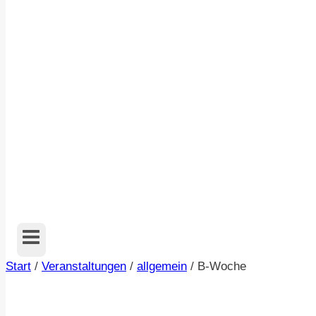
Start
/
Veranstaltungen
/
allgemein
/
B-Woche