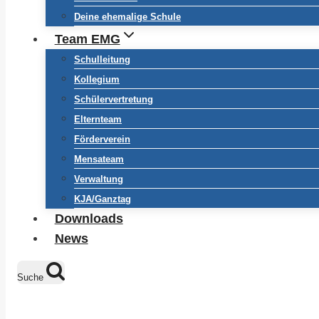
Deine ehemalige Schule
Team EMG
Schulleitung
Kollegium
Schülervertretung
Elternteam
Förderverein
Mensateam
Verwaltung
KJA/Ganztag
Downloads
News
Suche