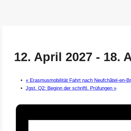
12. April 2027
-
18. 
«
Erasmusmobilität Fahrt nach Neufchâtel-en-B
Jgst. Q2: Beginn der schriftl. Prüfungen
»