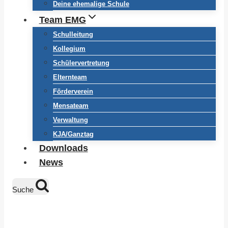
Deine ehemalige Schule
Team EMG
Schulleitung
Kollegium
Schülervertretung
Elternteam
Förderverein
Mensateam
Verwaltung
KJA/Ganztag
Downloads
News
Suche