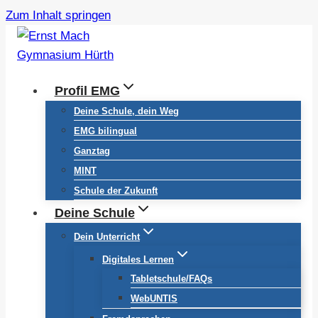
Zum Inhalt springen
Profil EMG
Deine Schule, dein Weg
EMG bilingual
Ganztag
MINT
Schule der Zukunft
Deine Schule
Dein Unterricht
Digitales Lernen
Tabletschule/FAQs
WebUNTIS