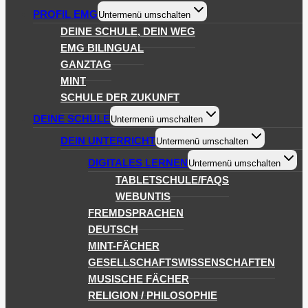
PROFIL EMG
Untermenü umschalten
DEINE SCHULE, DEIN WEG
EMG BILINGUAL
GANZTAG
MINT
SCHULE DER ZUKUNFT
DEINE SCHULE
Untermenü umschalten
DEIN UNTERRICHT
Untermenü umschalten
DIGITALES LERNEN
Untermenü umschalten
TABLETSCHULE/FAQS
WEBUNTIS
FREMDSPRACHEN
DEUTSCH
MINT-FÄCHER
GESELLSCHAFTSWISSENSCHAFTEN
MUSISCHE FÄCHER
RELIGION / PHILOSOPHIE