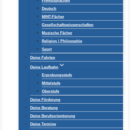
Fremdsprachen
Deutsch
MINT-Fächer
Gesellschaftswissenschaften
Musische Fächer
Religion / Philosophie
Sport
Deine Fahrten
Deine Laufbahn
Erprobungsstufe
Mittelstufe
Oberstufe
Deine Förderung
Deine Beratung
Deine Berufsorientierung
Deine Termine