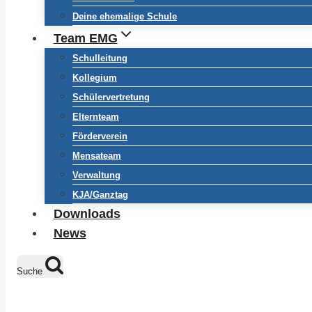
Deine ehemalige Schule
Team EMG
Schulleitung
Kollegium
Schülervertretung
Elternteam
Förderverein
Mensateam
Verwaltung
KJA/Ganztag
Downloads
News
Suche