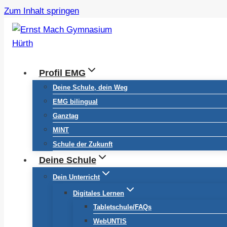
Zum Inhalt springen
Profil EMG
Deine Schule, dein Weg
EMG bilingual
Ganztag
MINT
Schule der Zukunft
Deine Schule
Dein Unterricht
Digitales Lernen
Tabletschule/FAQs
WebUNTIS