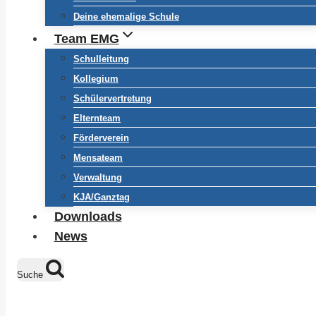
Deine ehemalige Schule
Team EMG
Schulleitung
Kollegium
Schülervertretung
Elternteam
Förderverein
Mensateam
Verwaltung
KJA/Ganztag
Downloads
News
Suche