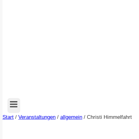
Start
/
Veranstaltungen
/
allgemein
/
Christi Himmelfahrt