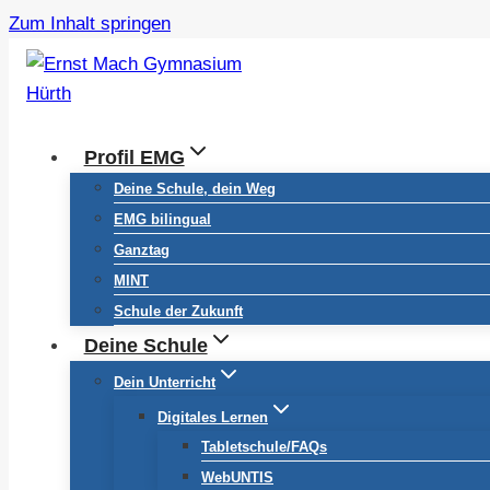
Zum Inhalt springen
Profil EMG
Deine Schule, dein Weg
EMG bilingual
Ganztag
MINT
Schule der Zukunft
Deine Schule
Dein Unterricht
Digitales Lernen
Tabletschule/FAQs
WebUNTIS