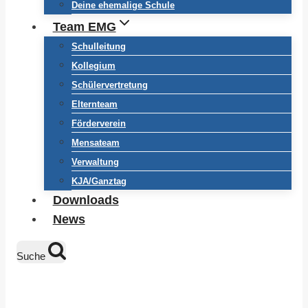
Deine ehemalige Schule
Team EMG
Schulleitung
Kollegium
Schülervertretung
Elternteam
Förderverein
Mensateam
Verwaltung
KJA/Ganztag
Downloads
News
Suche