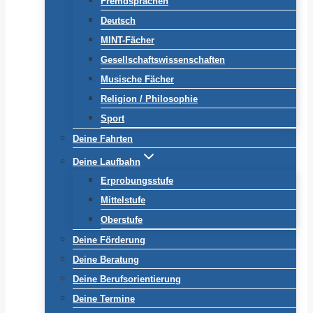
Fremdsprachen
Deutsch
MINT-Fächer
Gesellschaftswissenschaften
Musische Fächer
Religion / Philosophie
Sport
Deine Fahrten
Deine Laufbahn
Erprobungsstufe
Mittelstufe
Oberstufe
Deine Förderung
Deine Beratung
Deine Berufsorientierung
Deine Termine