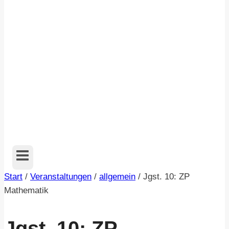
Start
/
Veranstaltungen
/
allgemein
/
Jgst. 10: ZP
Mathematik
Jgst. 10: ZP