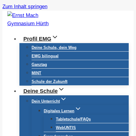
Zum Inhalt springen
Profil EMG
Deine Schule, dein Weg
EMG bilingual
Ganztag
MINT
Schule der Zukunft
Deine Schule
Dein Unterricht
Digitales Lernen
Tabletschule/FAQs
WebUNTIS