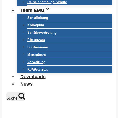
Deine ehemalige Schule
Team EMG
Schulleitung
Kollegium
Schülervertretung
Elternteam
Förderverein
Mensateam
Verwaltung
KJA/Ganztag
Downloads
News
Suche