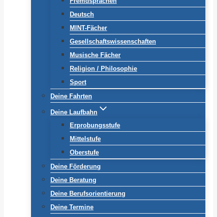
Fremdsprachen
Deutsch
MINT-Fächer
Gesellschaftswissenschaften
Musische Fächer
Religion / Philosophie
Sport
Deine Fahrten
Deine Laufbahn
Erprobungsstufe
Mittelstufe
Oberstufe
Deine Förderung
Deine Beratung
Deine Berufsorientierung
Deine Termine