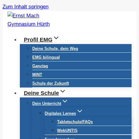
Zum Inhalt springen
Profil EMG
Deine Schule, dein Weg
EMG bilingual
Ganztag
MINT
Schule der Zukunft
Deine Schule
Dein Unterricht
Digitales Lernen
Tabletschule/FAQs
WebUNTIS