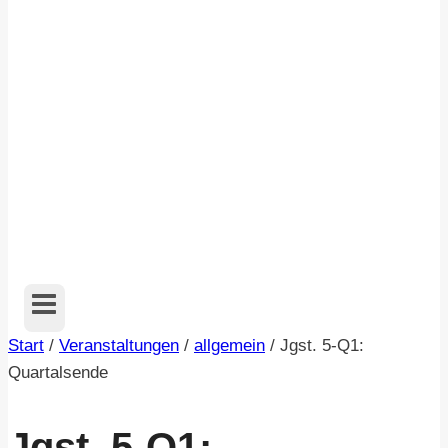
Start
/
Veranstaltungen
/
allgemein
/
Jgst. 5-Q1:
Quartalsende
Jgst. 5-Q1: