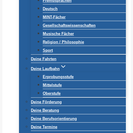
Fremdsprachen
Deutsch
MINT-Fächer
Gesellschaftswissenschaften
Musische Fächer
Religion / Philosophie
Sport
Deine Fahrten
Deine Laufbahn
Erprobungsstufe
Mittelstufe
Oberstufe
Deine Förderung
Deine Beratung
Deine Berufsorientierung
Deine Termine