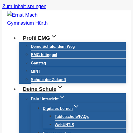
Zum Inhalt springen
Profil EMG
Deine Schule, dein Weg
EMG bilingual
Ganztag
MINT
Schule der Zukunft
Deine Schule
Dein Unterricht
Digitales Lernen
Tabletschule/FAQs
WebUNTIS