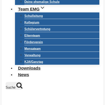
Deine ehemalige Schule
Team EMG
Schulleitung
Kollegium
Schülervertretung
Elternteam
Förderverein
Mensateam
Verwaltung
KJA/Ganztag
Downloads
News
Suche