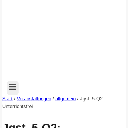
Start
/
Veranstaltungen
/
allgemein
/
Jgst. 5-Q2:
Unterrichtsfrei
Jgst. 5-Q2: