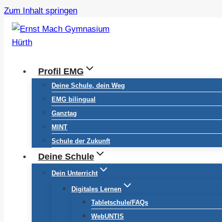
Zum Inhalt springen
Profil EMG
Deine Schule, dein Weg
EMG bilingual
Ganztag
MINT
Schule der Zukunft
Deine Schule
Dein Unterricht
Digitales Lernen
Tabletschule/FAQs
WebUNTIS