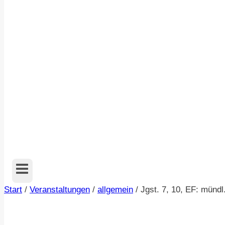
Start
/
Veranstaltungen
/
allgemein
/
Jgst. 7, 10, EF: münd