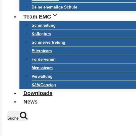
Deine ehemalige Schule
Team EMG
Schulleitung
Kollegium
Schülervertretung
Elternteam
Förderverein
Mensateam
Verwaltung
KJA/Ganztag
Downloads
News
Suche