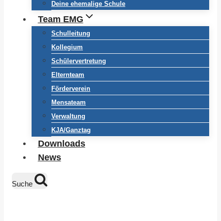
Deine ehemalige Schule
Team EMG
Schulleitung
Kollegium
Schülervertretung
Elternteam
Förderverein
Mensateam
Verwaltung
KJA/Ganztag
Downloads
News
Suche