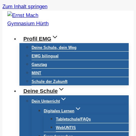
Zum Inhalt springen
Profil EMG
Deine Schule, dein Weg
EMG bilingual
Ganztag
MINT
Schule der Zukunft
Deine Schule
Dein Unterricht
Digitales Lernen
Tabletschule/FAQs
WebUNTIS