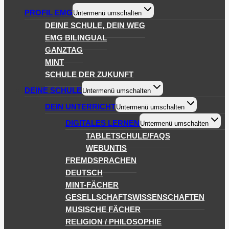
PROFIL EMG
Untermenü umschalten
DEINE SCHULE, DEIN WEG
EMG BILINGUAL
GANZTAG
MINT
SCHULE DER ZUKUNFT
DEINE SCHULE
Untermenü umschalten
DEIN UNTERRICHT
Untermenü umschalten
DIGITALES LERNEN
Untermenü umschalten
TABLETSCHULE/FAQS
WEBUNTIS
FREMDSPRACHEN
DEUTSCH
MINT-FÄCHER
GESELLSCHAFTSWISSENSCHAFTEN
MUSISCHE FÄCHER
RELIGION / PHILOSOPHIE