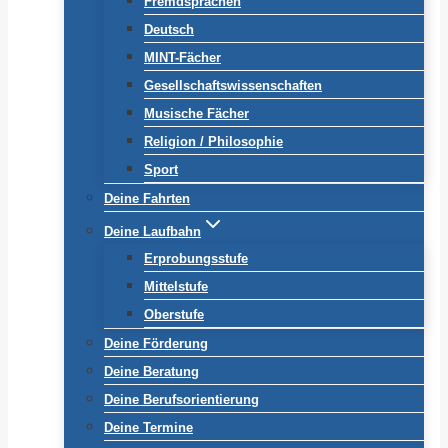
Fremdsprachen
Deutsch
MINT-Fächer
Gesellschaftswissenschaften
Musische Fächer
Religion / Philosophie
Sport
Deine Fahrten
Deine Laufbahn
Erprobungsstufe
Mittelstufe
Oberstufe
Deine Förderung
Deine Beratung
Deine Berufsorientierung
Deine Termine