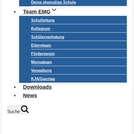
Deine ehemalige Schule
Team EMG
Schulleitung
Kollegium
Schülervertretung
Elternteam
Förderverein
Mensateam
Verwaltung
KJA/Ganztag
Downloads
News
Suche