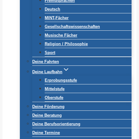
Fremdsprachen
Deutsch
MINT-Fächer
Gesellschaftswissenschaften
Musische Fächer
Religion / Philosophie
Sport
Deine Fahrten
Deine Laufbahn
Erprobungsstufe
Mittelstufe
Oberstufe
Deine Förderung
Deine Beratung
Deine Berufsorientierung
Deine Termine