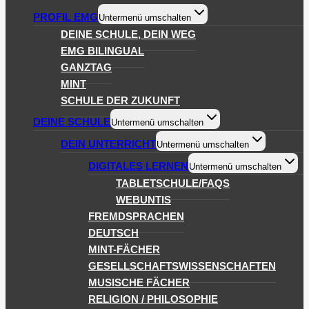
PROFIL EMG
Untermenü umschalten
DEINE SCHULE, DEIN WEG
EMG BILINGUAL
GANZTAG
MINT
SCHULE DER ZUKUNFT
DEINE SCHULE
Untermenü umschalten
DEIN UNTERRICHT
Untermenü umschalten
DIGITALES LERNEN
Untermenü umschalten
TABLETSCHULE/FAQS
WEBUNTIS
FREMDSPRACHEN
DEUTSCH
MINT-FÄCHER
GESELLSCHAFTSWISSENSCHAFTEN
MUSISCHE FÄCHER
RELIGION / PHILOSOPHIE