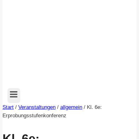
Start
/
Veranstaltungen
/
allgemein
/
Kl. 6e:
Erprobungsstufenkonferenz
Kl. 6e: