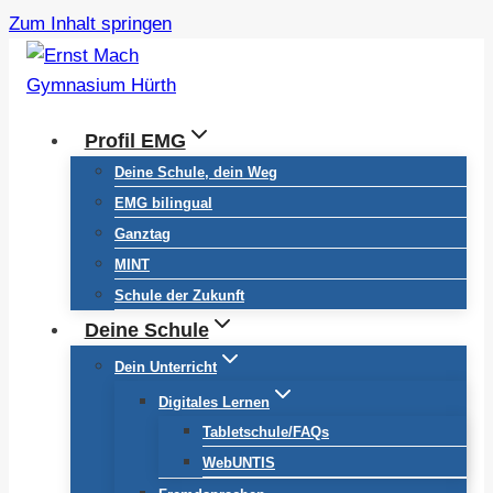
Zum Inhalt springen
Profil EMG
Deine Schule, dein Weg
EMG bilingual
Ganztag
MINT
Schule der Zukunft
Deine Schule
Dein Unterricht
Digitales Lernen
Tabletschule/FAQs
WebUNTIS