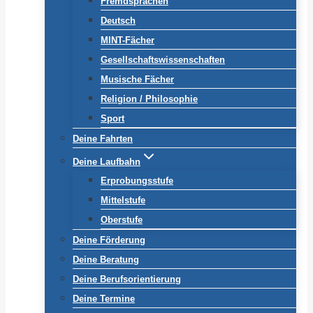
Fremdsprachen
Deutsch
MINT-Fächer
Gesellschaftswissenschaften
Musische Fächer
Religion / Philosophie
Sport
Deine Fahrten
Deine Laufbahn
Erprobungsstufe
Mittelstufe
Oberstufe
Deine Förderung
Deine Beratung
Deine Berufsorientierung
Deine Termine