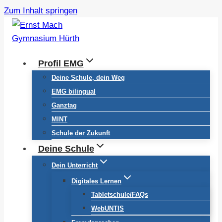
Zum Inhalt springen
Profil EMG
Deine Schule, dein Weg
EMG bilingual
Ganztag
MINT
Schule der Zukunft
Deine Schule
Dein Unterricht
Digitales Lernen
Tabletschule/FAQs
WebUNTIS