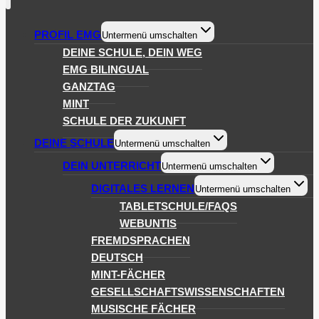
PROFIL EMG
Untermenü umschalten
DEINE SCHULE, DEIN WEG
EMG BILINGUAL
GANZTAG
MINT
SCHULE DER ZUKUNFT
DEINE SCHULE
Untermenü umschalten
DEIN UNTERRICHT
Untermenü umschalten
DIGITALES LERNEN
Untermenü umschalten
TABLETSCHULE/FAQS
WEBUNTIS
FREMDSPRACHEN
DEUTSCH
MINT-FÄCHER
GESELLSCHAFTSWISSENSCHAFTEN
MUSISCHE FÄCHER