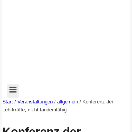
Start
/
Veranstaltungen
/
allgemein
/
Konferenz der
Lehrkräfte, nicht tandemfähig
Konferenz der