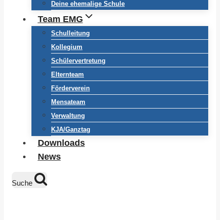
Deine ehemalige Schule
Team EMG
Schulleitung
Kollegium
Schülervertretung
Elternteam
Förderverein
Mensateam
Verwaltung
KJA/Ganztag
Downloads
News
Suche