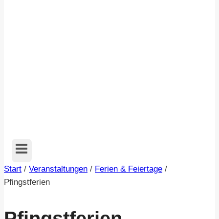
Start
/
Veranstaltungen
/
Ferien & Feiertage
/
Pfingstferien
Pfingstferien