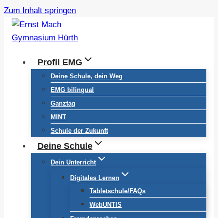
Zum Inhalt springen
Profil EMG
Deine Schule, dein Weg
EMG bilingual
Ganztag
MINT
Schule der Zukunft
Deine Schule
Dein Unterricht
Digitales Lernen
Tabletschule/FAQs
WebUNTIS