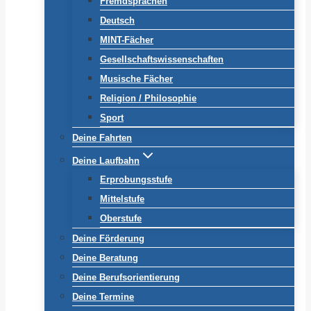
Fremdsprachen
Deutsch
MINT-Fächer
Gesellschaftswissenschaften
Musische Fächer
Religion / Philosophie
Sport
Deine Fahrten
Deine Laufbahn
Erprobungsstufe
Mittelstufe
Oberstufe
Deine Förderung
Deine Beratung
Deine Berufsorientierung
Deine Termine