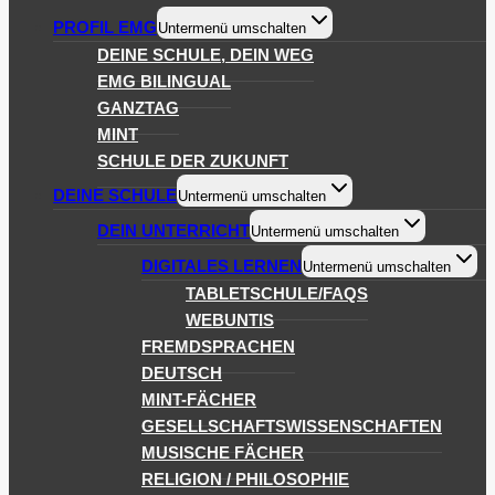
PROFIL EMG
Untermenü umschalten
DEINE SCHULE, DEIN WEG
EMG BILINGUAL
GANZTAG
MINT
SCHULE DER ZUKUNFT
DEINE SCHULE
Untermenü umschalten
DEIN UNTERRICHT
Untermenü umschalten
DIGITALES LERNEN
Untermenü umschalten
TABLETSCHULE/FAQS
WEBUNTIS
FREMDSPRACHEN
DEUTSCH
MINT-FÄCHER
GESELLSCHAFTSWISSENSCHAFTEN
MUSISCHE FÄCHER
RELIGION / PHILOSOPHIE