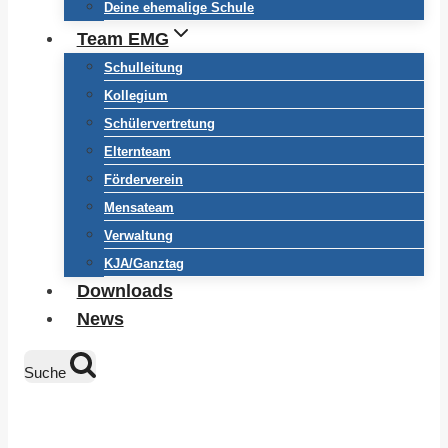
Deine ehemalige Schule
Team EMG
Schulleitung
Kollegium
Schülervertretung
Elternteam
Förderverein
Mensateam
Verwaltung
KJA/Ganztag
Downloads
News
Suche