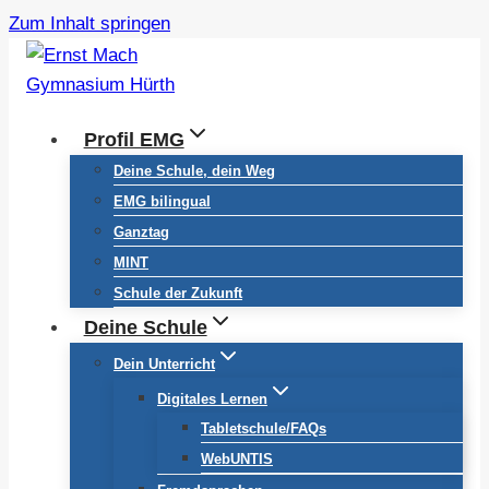
Zum Inhalt springen
Profil EMG
Deine Schule, dein Weg
EMG bilingual
Ganztag
MINT
Schule der Zukunft
Deine Schule
Dein Unterricht
Digitales Lernen
Tabletschule/FAQs
WebUNTIS