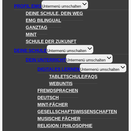
PROFIL EMG
Untermenü umschalten
DEINE SCHULE, DEIN WEG
EMG BILINGUAL
GANZTAG
MINT
SCHULE DER ZUKUNFT
DEINE SCHULE
Untermenü umschalten
DEIN UNTERRICHT
Untermenü umschalten
DIGITALES LERNEN
Untermenü umschalten
TABLETSCHULE/FAQS
WEBUNTIS
FREMDSPRACHEN
DEUTSCH
MINT-FÄCHER
GESELLSCHAFTSWISSENSCHAFTEN
MUSISCHE FÄCHER
RELIGION / PHILOSOPHIE