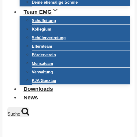
Deine ehemalige Schule
Team EMG
Schulleitung
Kollegium
Schülervertretung
Elternteam
Förderverein
Mensateam
Verwaltung
KJA/Ganztag
Downloads
News
Suche