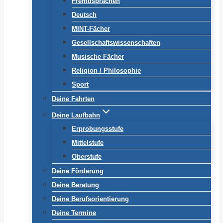
Fremdsprachen
Deutsch
MINT-Fächer
Gesellschaftswissenschaften
Musische Fächer
Religion / Philosophie
Sport
Deine Fahrten
Deine Laufbahn
Erprobungsstufe
Mittelstufe
Oberstufe
Deine Förderung
Deine Beratung
Deine Berufsorientierung
Deine Termine