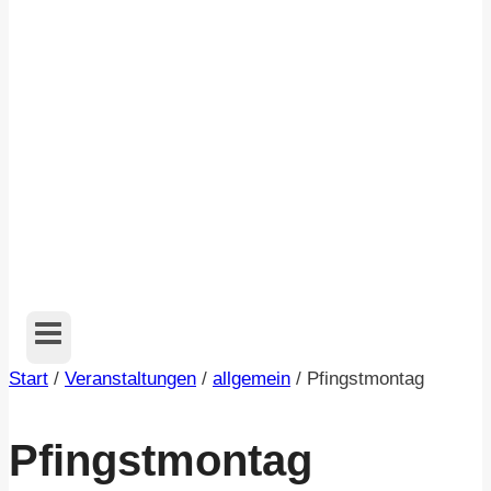
Start
/
Veranstaltungen
/
allgemein
/
Pfingstmontag
Pfingstmontag