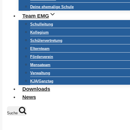
Deine ehemalige Schule
Team EMG
Schulleitung
Kollegium
Schülervertretung
Elternteam
Förderverein
Mensateam
Verwaltung
KJA/Ganztag
Downloads
News
Suche