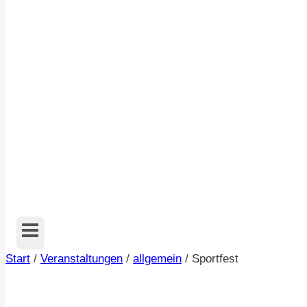
Start
/
Veranstaltungen
/
allgemein
/
Sportfest