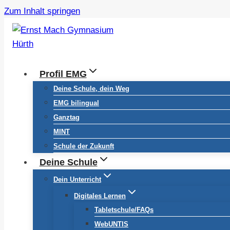
Zum Inhalt springen
Profil EMG
Deine Schule, dein Weg
EMG bilingual
Ganztag
MINT
Schule der Zukunft
Deine Schule
Dein Unterricht
Digitales Lernen
Tabletschule/FAQs
WebUNTIS