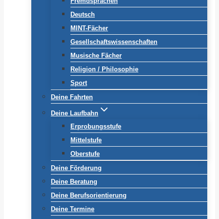
Fremdsprachen
Deutsch
MINT-Fächer
Gesellschaftswissenschaften
Musische Fächer
Religion / Philosophie
Sport
Deine Fahrten
Deine Laufbahn
Erprobungsstufe
Mittelstufe
Oberstufe
Deine Förderung
Deine Beratung
Deine Berufsorientierung
Deine Termine