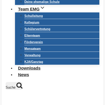
Deine ehemalige Schule
Team EMG
Schulleitung
Kollegium
Schülervertretung
Elternteam
Förderverein
Mensateam
Verwaltung
KJA/Ganztag
Downloads
News
Suche