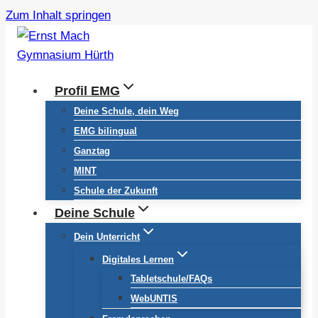
Zum Inhalt springen
Profil EMG
Deine Schule, dein Weg
EMG bilingual
Ganztag
MINT
Schule der Zukunft
Deine Schule
Dein Unterricht
Digitales Lernen
Tabletschule/FAQs
WebUNTIS