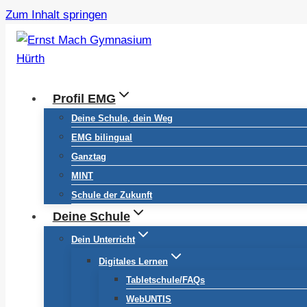
Zum Inhalt springen
Profil EMG
Deine Schule, dein Weg
EMG bilingual
Ganztag
MINT
Schule der Zukunft
Deine Schule
Dein Unterricht
Digitales Lernen
Tabletschule/FAQs
WebUNTIS