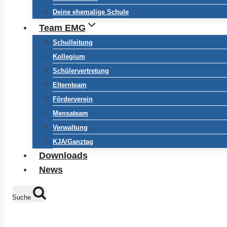
Deine ehemalige Schule
Team EMG
Schulleitung
Kollegium
Schülervertretung
Elternteam
Förderverein
Mensateam
Verwaltung
KJA/Ganztag
Downloads
News
Suche