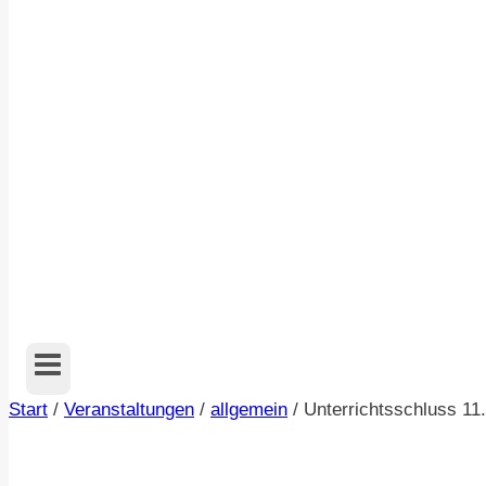
Start
/
Veranstaltungen
/
allgemein
/
Unterrichtsschluss 11