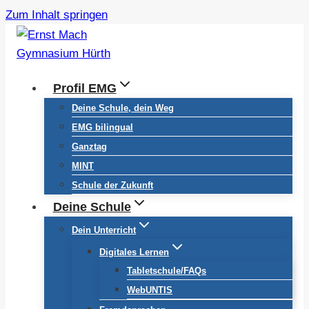
Zum Inhalt springen
Profil EMG
Deine Schule, dein Weg
EMG bilingual
Ganztag
MINT
Schule der Zukunft
Deine Schule
Dein Unterricht
Digitales Lernen
Tabletschule/FAQs
WebUNTIS