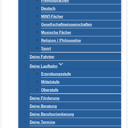
Fremdsprachen
Deutsch
MINT-Fächer
Gesellschaftswissenschaften
Musische Fächer
Religion / Philosophie
Sport
Deine Fahrten
Deine Laufbahn
Erprobungsstufe
Mittelstufe
Oberstufe
Deine Förderung
Deine Beratung
Deine Berufsorientierung
Deine Termine