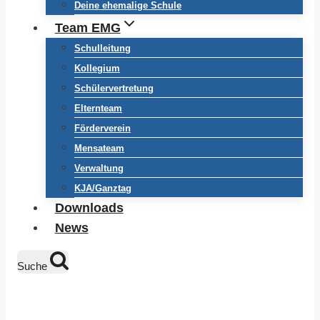
Deine ehemalige Schule
Team EMG
Schulleitung
Kollegium
Schülervertretung
Elternteam
Förderverein
Mensateam
Verwaltung
KJA/Ganztag
Downloads
News
Suche