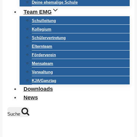
Deine ehemalige Schule
Team EMG
Schulleitung
Kollegium
Schülervertretung
Elternteam
Förderverein
Mensateam
Verwaltung
KJA/Ganztag
Downloads
News
Suche