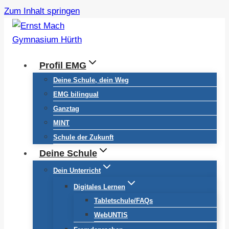
Zum Inhalt springen
Profil EMG
Deine Schule, dein Weg
EMG bilingual
Ganztag
MINT
Schule der Zukunft
Deine Schule
Dein Unterricht
Digitales Lernen
Tabletschule/FAQs
WebUNTIS