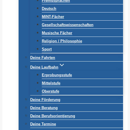
Fremdsprachen
Deutsch
MINT-Fächer
Gesellschaftswissenschaften
Musische Fächer
Religion / Philosophie
Sport
Deine Fahrten
Deine Laufbahn
Erprobungsstufe
Mittelstufe
Oberstufe
Deine Förderung
Deine Beratung
Deine Berufsorientierung
Deine Termine