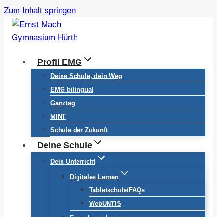
Zum Inhalt springen
Profil EMG
Deine Schule, dein Weg
EMG bilingual
Ganztag
MINT
Schule der Zukunft
Deine Schule
Dein Unterricht
Digitales Lernen
Tabletschule/FAQs
WebUNTIS