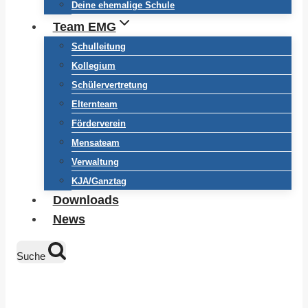
Deine ehemalige Schule
Team EMG
Schulleitung
Kollegium
Schülervertretung
Elternteam
Förderverein
Mensateam
Verwaltung
KJA/Ganztag
Downloads
News
Suche