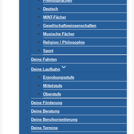
Fremdsprachen
Deutsch
MINT-Fächer
Gesellschaftswissenschaften
Musische Fächer
Religion / Philosophie
Sport
Deine Fahrten
Deine Laufbahn
Erprobungsstufe
Mittelstufe
Oberstufe
Deine Förderung
Deine Beratung
Deine Berufsorientierung
Deine Termine