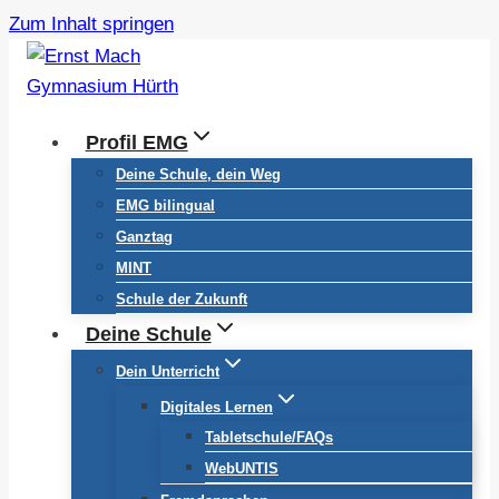
Zum Inhalt springen
Profil EMG
Deine Schule, dein Weg
EMG bilingual
Ganztag
MINT
Schule der Zukunft
Deine Schule
Dein Unterricht
Digitales Lernen
Tabletschule/FAQs
WebUNTIS