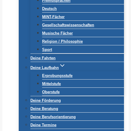
Fremdsprachen
Deutsch
MINT-Fächer
Gesellschaftswissenschaften
Musische Fächer
Religion / Philosophie
Sport
Deine Fahrten
Deine Laufbahn
Erprobungsstufe
Mittelstufe
Oberstufe
Deine Förderung
Deine Beratung
Deine Berufsorientierung
Deine Termine