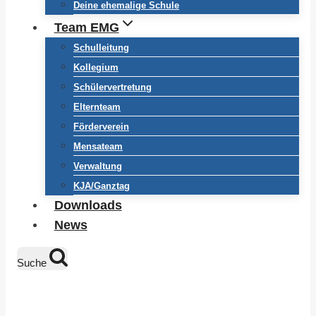
Deine ehemalige Schule
Team EMG
Schulleitung
Kollegium
Schülervertretung
Elternteam
Förderverein
Mensateam
Verwaltung
KJA/Ganztag
Downloads
News
Suche