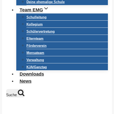
Deine ehemalige Schule
Team EMG
Schulleitung
Kollegium
Schülervertretung
Elternteam
Förderverein
Mensateam
Verwaltung
KJA/Ganztag
Downloads
News
Suche