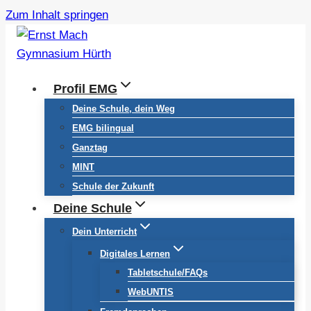
Zum Inhalt springen
Profil EMG
Deine Schule, dein Weg
EMG bilingual
Ganztag
MINT
Schule der Zukunft
Deine Schule
Dein Unterricht
Digitales Lernen
Tabletschule/FAQs
WebUNTIS