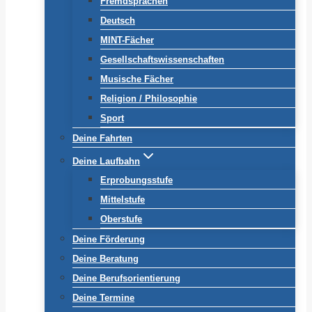
Fremdsprachen
Deutsch
MINT-Fächer
Gesellschaftswissenschaften
Musische Fächer
Religion / Philosophie
Sport
Deine Fahrten
Deine Laufbahn
Erprobungsstufe
Mittelstufe
Oberstufe
Deine Förderung
Deine Beratung
Deine Berufsorientierung
Deine Termine